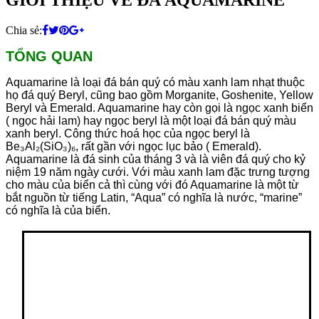
Chia sẻ:
TỔNG QUAN
Aquamarine là loại đá bán quý có màu xanh lam nhạt thuộc
họ đá quý Beryl, cũng bao gồm Morganite, Goshenite, Yellow
Beryl và Emerald. Aquamarine hay còn gọi là ngọc xanh biển
( ngọc hải lam) hay ngọc beryl là một loại đá bán quý màu
xanh beryl. Công thức hoá học của ngọc beryl là
Be₃Al₂(SiO₃)₆, rất gần với ngọc lục bảo ( Emerald).
Aquamarine là đá sinh của tháng 3 và là viên đá quý cho kỷ
niệm 19 năm ngày cưới. Với màu xanh lam đặc trưng tượng
cho màu của biển cả thì cùng với đó Aquamarine là một từ
bắt nguồn từ tiếng Latin, “Aqua” có nghĩa là nước, “marine”
có nghĩa là của biển.