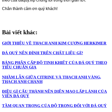
theo của daquy.vip chúng tôi trong thời gian tới.
Chân thành cảm ơn quý khách!
Bài viết khác:
GIỚI THIỆU VỀ THẠCH ANH KIM CƯƠNG HERKIMER
ĐÁ QUÝ NÊN ĐÍNH TRÊN CHẤT LIỆU GÌ?
BẢNG PHÂN CẤP ĐỘ TINH KHIẾT CỦA ĐÁ QUÝ THEO
TIÊU CHUẨN GIA
NHẦM LẪN GIỮA CITRINE VÀ THẠCH ANH VÀNG,
THẠCH ANH CHANH
ĐIỀU GÌ CẤU THÀNH NÊN DIỆN MẠO LẤP LÁNH CỦA
VIÊN ĐÁ QUÝ
TẦM QUAN TRỌNG CỦA ĐỘ TRONG ĐỐI VỚI ĐÁ QUÝ