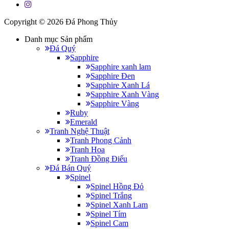
Copyright © 2026
Đá Phong Thủy
Danh mục Sản phẩm
Đá Quý
Sapphire
Sapphire xanh lam
Sapphire Đen
Sapphire Xanh Lá
Sapphire Xanh Vàng
Sapphire Vàng
Ruby
Emerald
Tranh Nghệ Thuật
Tranh Phong Cảnh
Tranh Hoa
Tranh Đồng Điếu
Đá Bán Quý
Spinel
Spinel Hồng Đỏ
Spinel Trắng
Spinel Xanh Lam
Spinel Tím
Spinel Cam