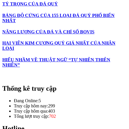
TỶ TRỌNG CỦA ĐÁ QUÝ
BẢNG ĐỘ CỨNG CỦA 155 LOẠI ĐÁ QUÝ PHỔ BIẾN
NHẤT
NĂNG LƯỢNG CỦA ĐÁ VÀ CHỈ SỐ BOVIS
HAI VIÊN KIM CƯƠNG QUÝ GIÁ NHẤT CỦA NHÂN
LOẠI
HIỂU NHẦM VỀ THUẬT NGỮ “TỰ NHIÊN THIÊN
NHIÊN”
Thống kê truy cập
Đang Online:
5
Truy cập hôm nay:
299
Truy cập hôm qua:
403
Tổng lượt truy cập:
702
Hotline