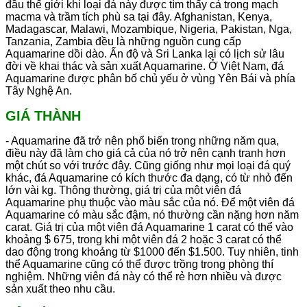
đầu thế giới khi loại đá này được tìm thấy cả trong mạch
macma và trầm tích phù sa tại đây. Afghanistan, Kenya,
Madagascar, Malawi, Mozambique, Nigeria, Pakistan, Nga,
Tanzania, Zambia đều là những nguồn cung cấp
Aquamarine dồi dào. Ấn độ và Sri Lanka lại có lịch sử lâu
đời về khai thác và sản xuất Aquamarine. Ở Việt Nam, đá
Aquamarine được phân bố chủ yếu ở vùng Yên Bái và phía
Tây Nghệ An.
GIÁ THÀNH
- Aquamarine đã trở nên phổ biến trong những năm qua,
điều này đã làm cho giá cả của nó trở nên cạnh tranh hơn
một chút so với trước đây. Cũng giống như mọi loại đá quý
khác, đá Aquamarine có kích thước đa dạng, có từ nhỏ đến
lớn vài kg. Thông thường, giá trị của một viên đá
Aquamarine phụ thuộc vào màu sắc của nó. Để một viên đá
Aquamarine có màu sắc đậm, nó thường cần nặng hơn năm
carat. Giá trị của một viên đá Aquamarine 1 carat có thể vào
khoảng $ 675, trong khi một viên đá 2 hoặc 3 carat có thể
dao động trong khoảng từ $1000 đến $1.500. Tuy nhiên, tinh
thể Aquamarine cũng có thể được trồng trong phòng thí
nghiệm. Những viên đá này có thể rẻ hơn nhiều và được
sản xuất theo nhu cầu.