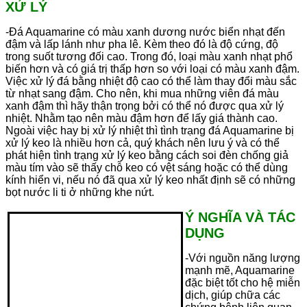
XỬ LÝ
-Đá Aquamarine có màu xanh dương nước biển nhạt đến
đậm và lấp lánh như pha lê. Kèm theo đó là độ cứng, độ
trong suốt tương đối cao. Trong đó, loại màu xanh nhạt phổ
biến hơn và có giá trị thấp hơn so với loại có màu xanh đậm.
Việc xử lý đá bằng nhiệt độ cao có thể làm thay đổi màu sắc
từ nhạt sang đậm. Cho nên, khi mua những viên đá màu
xanh đậm thì hãy thận trọng bởi có thể nó được qua xử lý
nhiệt. Nhằm tạo nên màu đậm hơn để lấy giá thành cao.
Ngoài việc hay bị xử lý nhiệt thì tình trạng đá Aquamarine bị
xử lý keo là nhiều hơn cả, quý khách nên lưu ý và có thể
phát hiện tình trạng xử lý keo bằng cách soi đèn chống giả
màu tím vào sẽ thấy chỗ keo có vệt sáng hoặc có thể dùng
kính hiển vi, nếu nó đã qua xử lý keo nhất định sẽ có những
bọt nước li ti ở những khe nứt.
Ý NGHĨA VÀ TÁC
DỤNG
-Với nguồn năng lượng
mạnh mẽ, Aquamarine
đặc biệt tốt cho hệ miễn
dịch, giúp chữa các