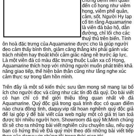
chứng bệnh liên quan
đến cổ họng như viêm
họng, viêm phế quản,
cảm, sốt. Người Hy lạp
cổ tin rằng Aquamarine
là viên đá bảo hộ, dẫn
đường, chỉ lối cho các
thuỷ thủ trên biển. Tính
ôn hoà đặc trưng của Aquamarine được cho là giúp người
đeo cảm thấy bình tĩnh, giảm căng thẳng khi phải gánh vác
trách nhiệm hay thoát khỏi cảm giác nặng nề trước áp lực.
Là một viên đá có màu đặc trưng thuộc Luân xa cổ Họng,
Aquamarine thích hợp với những người muốn phát triển khả
năng giao tiếp, thể hiện bản thân cũng như lắng nghe xúc
cảm thực sự trong tâm hồn mình.
Trên đây là một số kiến thức sưu tầm mong sẽ mang lại bổ
ích cho người đọc và cũng như các tín đồ đá quý. Do bài viết
có hạn chỉ có thể giới thiệu tổng quan nhất về đá
Aquamarine. Quý độc
giả trong quá trình đọc có quan điểm
nào chưa đồng tình, daquy.vip rất hoan nghênh quý độc
giả
để lại góp ý để bài viết của web ngày một có giá trị lan toả
được
tới
nhiều người hơn. Showroom đá quý Mr.Minh chúng
tôi sẽ cho ra những bài viết nghiên cứu chuyên sâu, nếu quý
bạn có hứng thú về Đá quý mời theo dõi những bài viết tiếp