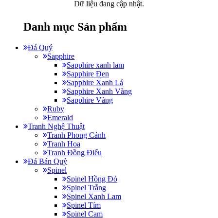
Dữ liệu đang cập nhật.
Danh mục Sản phẩm
Đá Quý
Sapphire
Sapphire xanh lam
Sapphire Đen
Sapphire Xanh Lá
Sapphire Xanh Vàng
Sapphire Vàng
Ruby
Emerald
Tranh Nghệ Thuật
Tranh Phong Cảnh
Tranh Hoa
Tranh Đồng Điếu
Đá Bán Quý
Spinel
Spinel Hồng Đỏ
Spinel Trắng
Spinel Xanh Lam
Spinel Tím
Spinel Cam