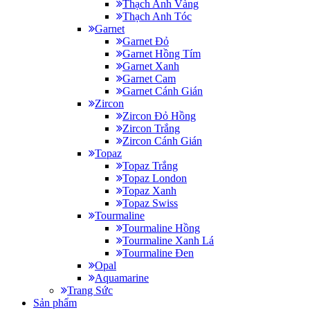
Thạch Anh Vàng
Thạch Anh Tóc
Garnet
Garnet Đỏ
Garnet Hồng Tím
Garnet Xanh
Garnet Cam
Garnet Cánh Gián
Zircon
Zircon Đỏ Hồng
Zircon Trắng
Zircon Cánh Gián
Topaz
Topaz Trắng
Topaz London
Topaz Xanh
Topaz Swiss
Tourmaline
Tourmaline Hồng
Tourmaline Xanh Lá
Tourmaline Đen
Opal
Aquamarine
Trang Sức
Sản phẩm