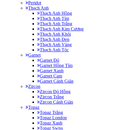
Peridot
Thạch Anh
Thạch Anh Hồng
Thạch Anh Tím
Thạch Anh Trắng
Thạch Anh Kim Cương
Thạch Anh Khói
Thạch Anh Đen
Thạch Anh Vàng
Thạch Anh Tóc
Garnet
Garnet Đỏ
Garnet Hồng Tím
Garnet Xanh
Garnet Cam
Garnet Cánh Gián
Zircon
Zircon Đỏ Hồng
Zircon Trắng
Zircon Cánh Gián
Topaz
Topaz Trắng
Topaz London
Topaz Xanh
Topaz Swiss