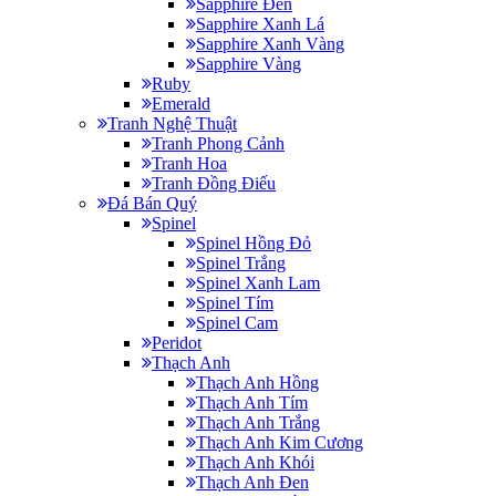
Sapphire Đen
Sapphire Xanh Lá
Sapphire Xanh Vàng
Sapphire Vàng
Ruby
Emerald
Tranh Nghệ Thuật
Tranh Phong Cảnh
Tranh Hoa
Tranh Đồng Điếu
Đá Bán Quý
Spinel
Spinel Hồng Đỏ
Spinel Trắng
Spinel Xanh Lam
Spinel Tím
Spinel Cam
Peridot
Thạch Anh
Thạch Anh Hồng
Thạch Anh Tím
Thạch Anh Trắng
Thạch Anh Kim Cương
Thạch Anh Khói
Thạch Anh Đen