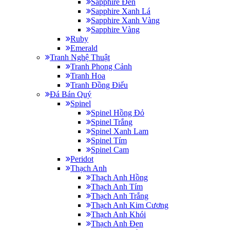
Sapphire Đen
Sapphire Xanh Lá
Sapphire Xanh Vàng
Sapphire Vàng
Ruby
Emerald
Tranh Nghệ Thuật
Tranh Phong Cảnh
Tranh Hoa
Tranh Đồng Điếu
Đá Bán Quý
Spinel
Spinel Hồng Đỏ
Spinel Trắng
Spinel Xanh Lam
Spinel Tím
Spinel Cam
Peridot
Thạch Anh
Thạch Anh Hồng
Thạch Anh Tím
Thạch Anh Trắng
Thạch Anh Kim Cương
Thạch Anh Khói
Thạch Anh Đen