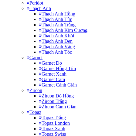
Peridot
Thạch Anh
Thạch Anh Hồng
Thạch Anh Tím
Thạch Anh Trắng
Thạch Anh Kim Cương
Thạch Anh Khói
Thạch Anh Đen
Thạch Anh Vàng
Thạch Anh Tóc
Garnet
Garnet Đỏ
Garnet Hồng Tím
Garnet Xanh
Garnet Cam
Garnet Cánh Gián
Zircon
Zircon Đỏ Hồng
Zircon Trắng
Zircon Cánh Gián
Topaz
Topaz Trắng
Topaz London
Topaz Xanh
Topaz Swiss