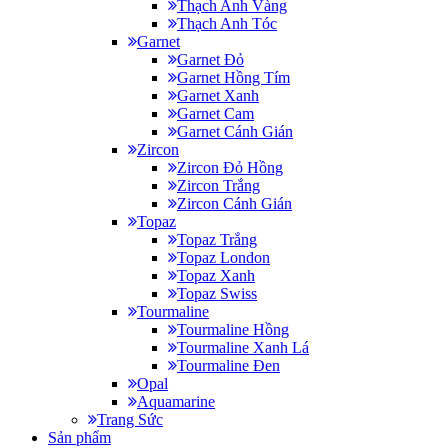
Thạch Anh Vàng
Thạch Anh Tóc
Garnet
Garnet Đỏ
Garnet Hồng Tím
Garnet Xanh
Garnet Cam
Garnet Cánh Gián
Zircon
Zircon Đỏ Hồng
Zircon Trắng
Zircon Cánh Gián
Topaz
Topaz Trắng
Topaz London
Topaz Xanh
Topaz Swiss
Tourmaline
Tourmaline Hồng
Tourmaline Xanh Lá
Tourmaline Đen
Opal
Aquamarine
Trang Sức
Sản phẩm