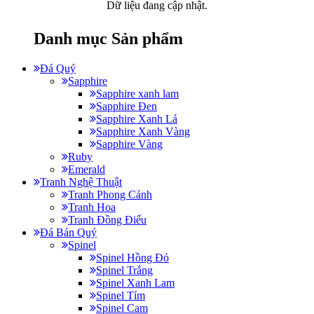
Dữ liệu đang cập nhật.
Danh mục Sản phẩm
Đá Quý
Sapphire
Sapphire xanh lam
Sapphire Đen
Sapphire Xanh Lá
Sapphire Xanh Vàng
Sapphire Vàng
Ruby
Emerald
Tranh Nghệ Thuật
Tranh Phong Cảnh
Tranh Hoa
Tranh Đồng Điếu
Đá Bán Quý
Spinel
Spinel Hồng Đỏ
Spinel Trắng
Spinel Xanh Lam
Spinel Tím
Spinel Cam