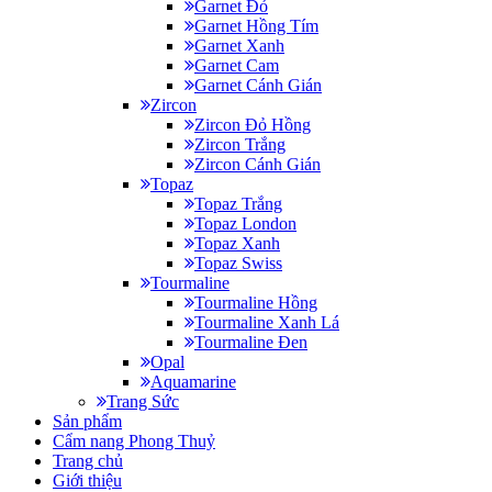
Garnet Đỏ
Garnet Hồng Tím
Garnet Xanh
Garnet Cam
Garnet Cánh Gián
Zircon
Zircon Đỏ Hồng
Zircon Trắng
Zircon Cánh Gián
Topaz
Topaz Trắng
Topaz London
Topaz Xanh
Topaz Swiss
Tourmaline
Tourmaline Hồng
Tourmaline Xanh Lá
Tourmaline Đen
Opal
Aquamarine
Trang Sức
Sản phẩm
Cẩm nang Phong Thuỷ
Trang chủ
Giới thiệu