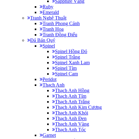
Sapphire Vàng
Ruby
Emerald
Tranh Nghệ Thuật
Tranh Phong Cảnh
Tranh Hoa
Tranh Đồng Điếu
Đá Bán Quý
Spinel
Spinel Hồng Đỏ
Spinel Trắng
Spinel Xanh Lam
Spinel Tím
Spinel Cam
Peridot
Thạch Anh
Thạch Anh Hồng
Thạch Anh Tím
Thạch Anh Trắng
Thạch Anh Kim Cương
Thạch Anh Khói
Thạch Anh Đen
Thạch Anh Vàng
Thạch Anh Tóc
Garnet