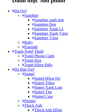
Danh mục Sản phẩm
Đá Quý
Sapphire
Sapphire xanh lam
Sapphire Đen
Sapphire Xanh Lá
Sapphire Xanh Vàng
Sapphire Vàng
Ruby
Emerald
Tranh Nghệ Thuật
Tranh Phong Cảnh
Tranh Hoa
Tranh Đồng Điếu
Đá Bán Quý
Spinel
Spinel Hồng Đỏ
Spinel Trắng
Spinel Xanh Lam
Spinel Tím
Spinel Cam
Peridot
Thạch Anh
Thạch Anh Hồng