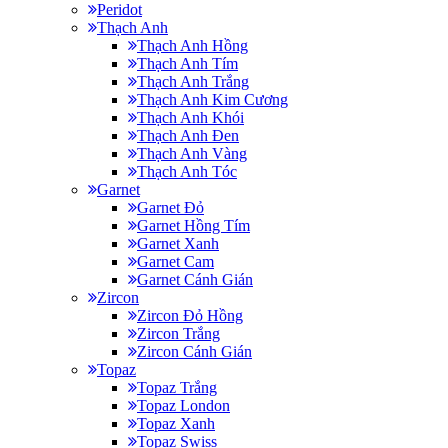
Peridot
Thạch Anh
Thạch Anh Hồng
Thạch Anh Tím
Thạch Anh Trắng
Thạch Anh Kim Cương
Thạch Anh Khói
Thạch Anh Đen
Thạch Anh Vàng
Thạch Anh Tóc
Garnet
Garnet Đỏ
Garnet Hồng Tím
Garnet Xanh
Garnet Cam
Garnet Cánh Gián
Zircon
Zircon Đỏ Hồng
Zircon Trắng
Zircon Cánh Gián
Topaz
Topaz Trắng
Topaz London
Topaz Xanh
Topaz Swiss