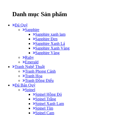
Danh mục Sản phẩm
Đá Quý
Sapphire
Sapphire xanh lam
Sapphire Đen
Sapphire Xanh Lá
Sapphire Xanh Vàng
Sapphire Vàng
Ruby
Emerald
Tranh Nghệ Thuật
Tranh Phong Cảnh
Tranh Hoa
Tranh Đồng Điếu
Đá Bán Quý
Spinel
Spinel Hồng Đỏ
Spinel Trắng
Spinel Xanh Lam
Spinel Tím
Spinel Cam