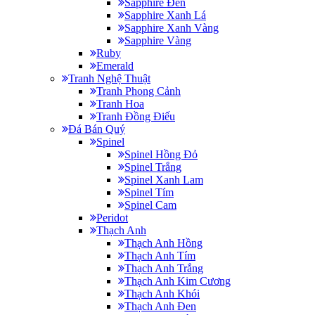
Sapphire Đen
Sapphire Xanh Lá
Sapphire Xanh Vàng
Sapphire Vàng
Ruby
Emerald
Tranh Nghệ Thuật
Tranh Phong Cảnh
Tranh Hoa
Tranh Đồng Điếu
Đá Bán Quý
Spinel
Spinel Hồng Đỏ
Spinel Trắng
Spinel Xanh Lam
Spinel Tím
Spinel Cam
Peridot
Thạch Anh
Thạch Anh Hồng
Thạch Anh Tím
Thạch Anh Trắng
Thạch Anh Kim Cương
Thạch Anh Khói
Thạch Anh Đen