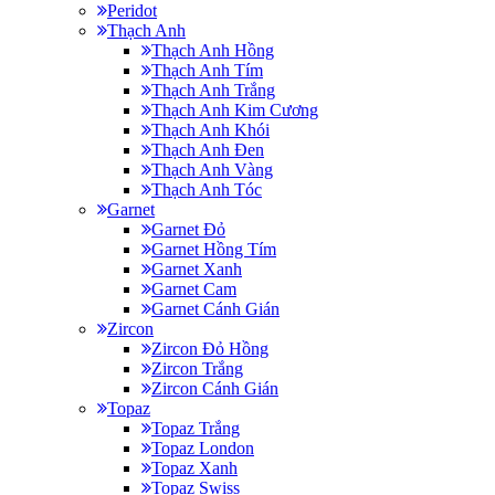
Peridot
Thạch Anh
Thạch Anh Hồng
Thạch Anh Tím
Thạch Anh Trắng
Thạch Anh Kim Cương
Thạch Anh Khói
Thạch Anh Đen
Thạch Anh Vàng
Thạch Anh Tóc
Garnet
Garnet Đỏ
Garnet Hồng Tím
Garnet Xanh
Garnet Cam
Garnet Cánh Gián
Zircon
Zircon Đỏ Hồng
Zircon Trắng
Zircon Cánh Gián
Topaz
Topaz Trắng
Topaz London
Topaz Xanh
Topaz Swiss