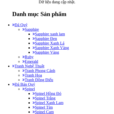
Dữ liệu đang cập nhật.
Danh mục Sản phẩm
Đá Quý
Sapphire
Sapphire xanh lam
Sapphire Đen
Sapphire Xanh Lá
Sapphire Xanh Vàng
Sapphire Vàng
Ruby
Emerald
Tranh Nghệ Thuật
Tranh Phong Cảnh
Tranh Hoa
Tranh Đồng Điếu
Đá Bán Quý
Spinel
Spinel Hồng Đỏ
Spinel Trắng
Spinel Xanh Lam
Spinel Tím
Spinel Cam