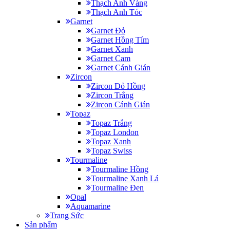
Thạch Anh Vàng
Thạch Anh Tóc
Garnet
Garnet Đỏ
Garnet Hồng Tím
Garnet Xanh
Garnet Cam
Garnet Cánh Gián
Zircon
Zircon Đỏ Hồng
Zircon Trắng
Zircon Cánh Gián
Topaz
Topaz Trắng
Topaz London
Topaz Xanh
Topaz Swiss
Tourmaline
Tourmaline Hồng
Tourmaline Xanh Lá
Tourmaline Đen
Opal
Aquamarine
Trang Sức
Sản phẩm