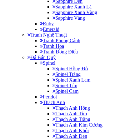
Sapphire Đen
Sapphire Xanh Lá
Sapphire Xanh Vàng
Sapphire Vàng
Ruby
Emerald
Tranh Nghệ Thuật
Tranh Phong Cảnh
Tranh Hoa
Tranh Đồng Điếu
Đá Bán Quý
Spinel
Spinel Hồng Đỏ
Spinel Trắng
Spinel Xanh Lam
Spinel Tím
Spinel Cam
Peridot
Thạch Anh
Thạch Anh Hồng
Thạch Anh Tím
Thạch Anh Trắng
Thạch Anh Kim Cương
Thạch Anh Khói
Thạch Anh Đen