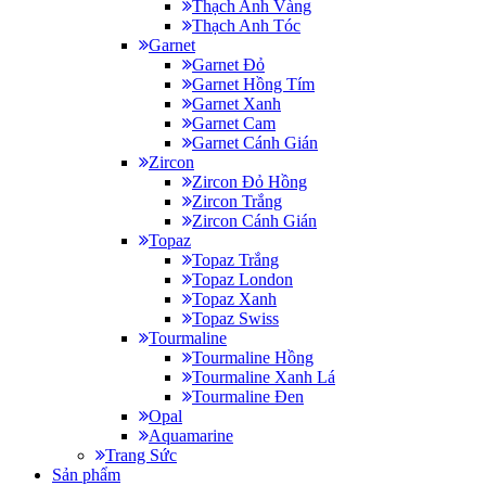
Thạch Anh Vàng
Thạch Anh Tóc
Garnet
Garnet Đỏ
Garnet Hồng Tím
Garnet Xanh
Garnet Cam
Garnet Cánh Gián
Zircon
Zircon Đỏ Hồng
Zircon Trắng
Zircon Cánh Gián
Topaz
Topaz Trắng
Topaz London
Topaz Xanh
Topaz Swiss
Tourmaline
Tourmaline Hồng
Tourmaline Xanh Lá
Tourmaline Đen
Opal
Aquamarine
Trang Sức
Sản phẩm