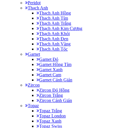
Peridot
Thạch Anh
Thạch Anh Hồng
Thạch Anh Tím
Thạch Anh Trắng
Thạch Anh Kim Cương
Thạch Anh Khói
Thạch Anh Đen
Thạch Anh Vàng
Thạch Anh Tóc
Garnet
Garnet Đỏ
Garnet Hồng Tím
Garnet Xanh
Garnet Cam
Garnet Cánh Gián
Zircon
Zircon Đỏ Hồng
Zircon Trắng
Zircon Cánh Gián
Topaz
Topaz Trắng
Topaz London
Topaz Xanh
Topaz Swiss