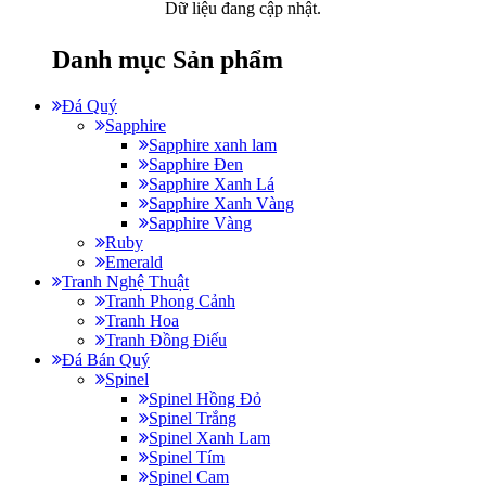
Dữ liệu đang cập nhật.
Danh mục Sản phẩm
Đá Quý
Sapphire
Sapphire xanh lam
Sapphire Đen
Sapphire Xanh Lá
Sapphire Xanh Vàng
Sapphire Vàng
Ruby
Emerald
Tranh Nghệ Thuật
Tranh Phong Cảnh
Tranh Hoa
Tranh Đồng Điếu
Đá Bán Quý
Spinel
Spinel Hồng Đỏ
Spinel Trắng
Spinel Xanh Lam
Spinel Tím
Spinel Cam