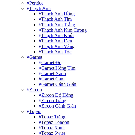
Peridot
Thạch Anh
Thạch Anh Hồng
Thạch Anh Tím
Thạch Anh Trắng
Thạch Anh Kim Cương
Thạch Anh Khói
Thạch Anh Đen
Thạch Anh Vàng
Thạch Anh Tóc
Garnet
Garnet Đỏ
Garnet Hồng Tím
Garnet Xanh
Garnet Cam
Garnet Cánh Gián
Zircon
Zircon Đỏ Hồng
Zircon Trắng
Zircon Cánh Gián
Topaz
Topaz Trắng
Topaz London
Topaz Xanh
Topaz Swiss