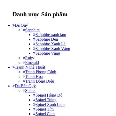
Danh mục Sản phẩm
Đá Quý
Sapphire
Sapphire xanh lam
Sapphire Đen
Sapphire Xanh Lá
Sapphire Xanh Vàng
Sapphire Vàng
Ruby
Emerald
Tranh Nghệ Thuật
Tranh Phong Cảnh
Tranh Hoa
Tranh Đồng Điếu
Đá Bán Quý
Spinel
Spinel Hồng Đỏ
Spinel Trắng
Spinel Xanh Lam
Spinel Tím
Spinel Cam