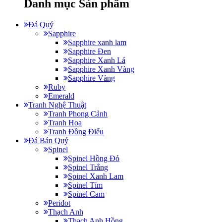
Danh mục Sản phẩm
Đá Quý
Sapphire
Sapphire xanh lam
Sapphire Đen
Sapphire Xanh Lá
Sapphire Xanh Vàng
Sapphire Vàng
Ruby
Emerald
Tranh Nghệ Thuật
Tranh Phong Cảnh
Tranh Hoa
Tranh Đồng Điếu
Đá Bán Quý
Spinel
Spinel Hồng Đỏ
Spinel Trắng
Spinel Xanh Lam
Spinel Tím
Spinel Cam
Peridot
Thạch Anh
Thạch Anh Hồng