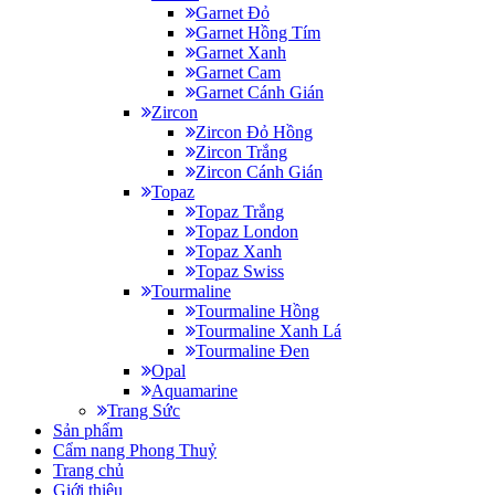
Garnet Đỏ
Garnet Hồng Tím
Garnet Xanh
Garnet Cam
Garnet Cánh Gián
Zircon
Zircon Đỏ Hồng
Zircon Trắng
Zircon Cánh Gián
Topaz
Topaz Trắng
Topaz London
Topaz Xanh
Topaz Swiss
Tourmaline
Tourmaline Hồng
Tourmaline Xanh Lá
Tourmaline Đen
Opal
Aquamarine
Trang Sức
Sản phẩm
Cẩm nang Phong Thuỷ
Trang chủ
Giới thiệu