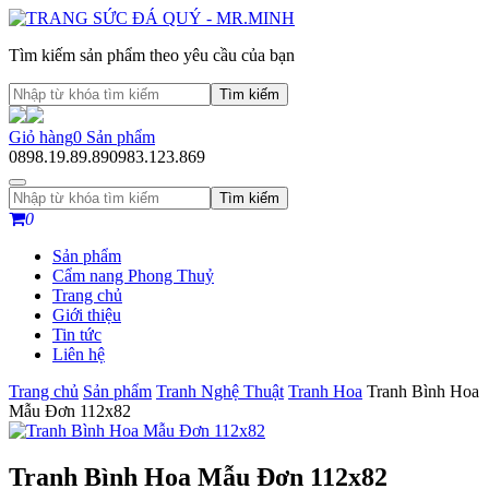
Tìm kiếm sản phẩm theo yêu cầu của bạn
Tìm kiếm
Giỏ hàng
0
Sản phẩm
0898.19.89.89
0983.123.869
Tìm kiếm
0
Sản phẩm
Cẩm nang Phong Thuỷ
Trang chủ
Giới thiệu
Tin tức
Liên hệ
Trang chủ
Sản phẩm
Tranh Nghệ Thuật
Tranh Hoa
Tranh Bình Hoa
Mẫu Đơn 112x82
Tranh Bình Hoa Mẫu Đơn 112x82