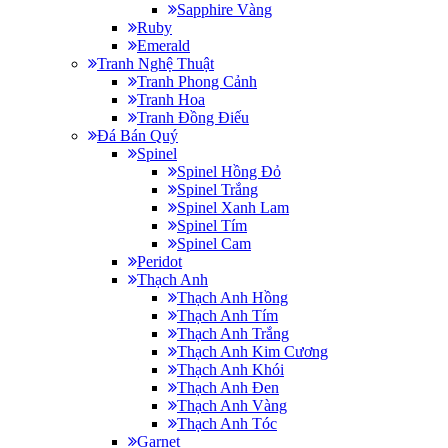
Sapphire Vàng
Ruby
Emerald
Tranh Nghệ Thuật
Tranh Phong Cảnh
Tranh Hoa
Tranh Đồng Điếu
Đá Bán Quý
Spinel
Spinel Hồng Đỏ
Spinel Trắng
Spinel Xanh Lam
Spinel Tím
Spinel Cam
Peridot
Thạch Anh
Thạch Anh Hồng
Thạch Anh Tím
Thạch Anh Trắng
Thạch Anh Kim Cương
Thạch Anh Khói
Thạch Anh Đen
Thạch Anh Vàng
Thạch Anh Tóc
Garnet