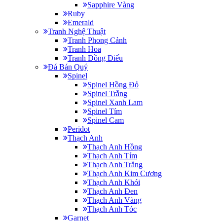
Sapphire Vàng
Ruby
Emerald
Tranh Nghệ Thuật
Tranh Phong Cảnh
Tranh Hoa
Tranh Đồng Điếu
Đá Bán Quý
Spinel
Spinel Hồng Đỏ
Spinel Trắng
Spinel Xanh Lam
Spinel Tím
Spinel Cam
Peridot
Thạch Anh
Thạch Anh Hồng
Thạch Anh Tím
Thạch Anh Trắng
Thạch Anh Kim Cương
Thạch Anh Khói
Thạch Anh Đen
Thạch Anh Vàng
Thạch Anh Tóc
Garnet