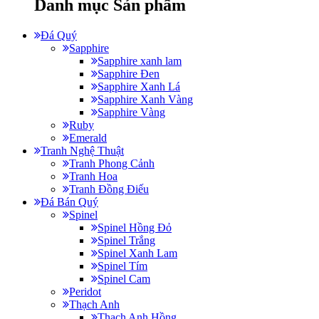
Danh mục Sản phẩm
Đá Quý
Sapphire
Sapphire xanh lam
Sapphire Đen
Sapphire Xanh Lá
Sapphire Xanh Vàng
Sapphire Vàng
Ruby
Emerald
Tranh Nghệ Thuật
Tranh Phong Cảnh
Tranh Hoa
Tranh Đồng Điếu
Đá Bán Quý
Spinel
Spinel Hồng Đỏ
Spinel Trắng
Spinel Xanh Lam
Spinel Tím
Spinel Cam
Peridot
Thạch Anh
Thạch Anh Hồng