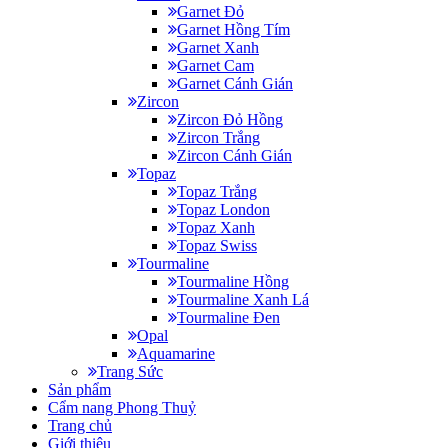
Garnet Đỏ
Garnet Hồng Tím
Garnet Xanh
Garnet Cam
Garnet Cánh Gián
Zircon
Zircon Đỏ Hồng
Zircon Trắng
Zircon Cánh Gián
Topaz
Topaz Trắng
Topaz London
Topaz Xanh
Topaz Swiss
Tourmaline
Tourmaline Hồng
Tourmaline Xanh Lá
Tourmaline Đen
Opal
Aquamarine
Trang Sức
Sản phẩm
Cẩm nang Phong Thuỷ
Trang chủ
Giới thiệu