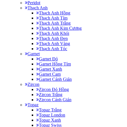
Peridot
Thạch Anh
Thạch Anh Hồng
Thạch Anh Tím
Thạch Anh Trắng
Thạch Anh Kim Cương
Thạch Anh Khói
Thạch Anh Đen
Thạch Anh Vàng
Thạch Anh Tóc
Garnet
Garnet Đỏ
Garnet Hồng Tím
Garnet Xanh
Garnet Cam
Garnet Cánh Gián
Zircon
Zircon Đỏ Hồng
Zircon Trắng
Zircon Cánh Gián
Topaz
Topaz Trắng
Topaz London
Topaz Xanh
Topaz Swiss