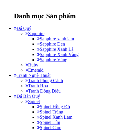
Danh mục Sản phẩm
Đá Quý
Sapphire
Sapphire xanh lam
Sapphire Đen
Sapphire Xanh Lá
Sapphire Xanh Vàng
Sapphire Vàng
Ruby
Emerald
Tranh Nghệ Thuật
Tranh Phong Cảnh
Tranh Hoa
Tranh Đồng Điếu
Đá Bán Quý
Spinel
Spinel Hồng Đỏ
Spinel Trắng
Spinel Xanh Lam
Spinel Tím
Spinel Cam