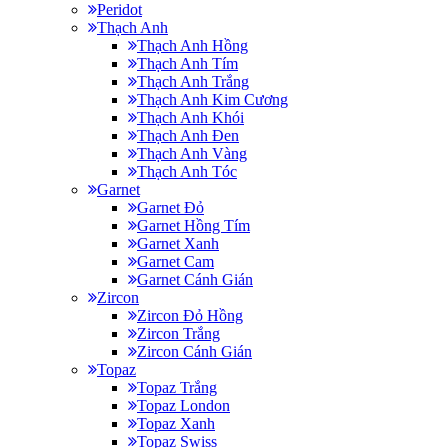
Peridot
Thạch Anh
Thạch Anh Hồng
Thạch Anh Tím
Thạch Anh Trắng
Thạch Anh Kim Cương
Thạch Anh Khói
Thạch Anh Đen
Thạch Anh Vàng
Thạch Anh Tóc
Garnet
Garnet Đỏ
Garnet Hồng Tím
Garnet Xanh
Garnet Cam
Garnet Cánh Gián
Zircon
Zircon Đỏ Hồng
Zircon Trắng
Zircon Cánh Gián
Topaz
Topaz Trắng
Topaz London
Topaz Xanh
Topaz Swiss