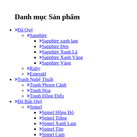
Danh mục Sản phẩm
Đá Quý
Sapphire
Sapphire xanh lam
Sapphire Đen
Sapphire Xanh Lá
Sapphire Xanh Vàng
Sapphire Vàng
Ruby
Emerald
Tranh Nghệ Thuật
Tranh Phong Cảnh
Tranh Hoa
Tranh Đồng Điếu
Đá Bán Quý
Spinel
Spinel Hồng Đỏ
Spinel Trắng
Spinel Xanh Lam
Spinel Tím
Spinel Cam