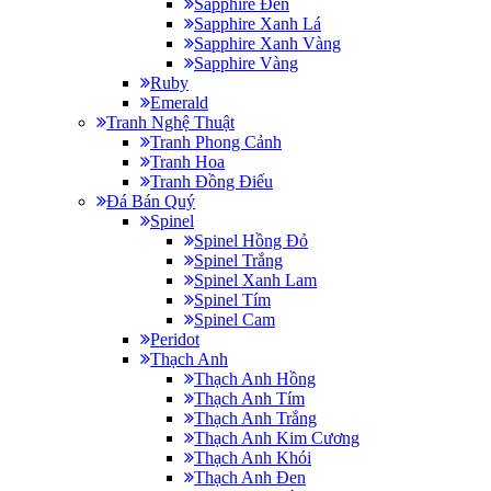
Sapphire Đen
Sapphire Xanh Lá
Sapphire Xanh Vàng
Sapphire Vàng
Ruby
Emerald
Tranh Nghệ Thuật
Tranh Phong Cảnh
Tranh Hoa
Tranh Đồng Điếu
Đá Bán Quý
Spinel
Spinel Hồng Đỏ
Spinel Trắng
Spinel Xanh Lam
Spinel Tím
Spinel Cam
Peridot
Thạch Anh
Thạch Anh Hồng
Thạch Anh Tím
Thạch Anh Trắng
Thạch Anh Kim Cương
Thạch Anh Khói
Thạch Anh Đen