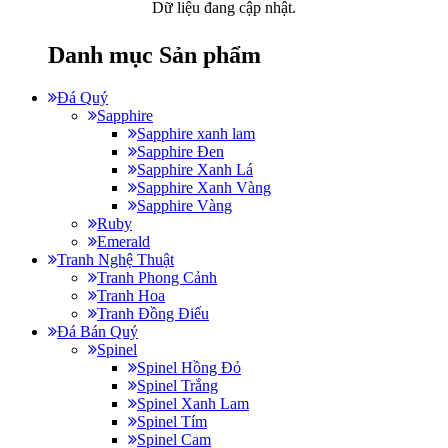
Dữ liệu đang cập nhật.
Danh mục Sản phẩm
Đá Quý
Sapphire
Sapphire xanh lam
Sapphire Đen
Sapphire Xanh Lá
Sapphire Xanh Vàng
Sapphire Vàng
Ruby
Emerald
Tranh Nghệ Thuật
Tranh Phong Cảnh
Tranh Hoa
Tranh Đồng Điếu
Đá Bán Quý
Spinel
Spinel Hồng Đỏ
Spinel Trắng
Spinel Xanh Lam
Spinel Tím
Spinel Cam