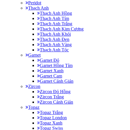
Peridot
Thạch Anh
Thạch Anh Hồng
Thạch Anh Tím
Thạch Anh Trắng
Thạch Anh Kim Cương
Thạch Anh Khói
Thạch Anh Đen
Thạch Anh Vàng
Thạch Anh Tóc
Garnet
Garnet Đỏ
Garnet Hồng Tím
Garnet Xanh
Garnet Cam
Garnet Cánh Gián
Zircon
Zircon Đỏ Hồng
Zircon Trắng
Zircon Cánh Gián
Topaz
Topaz Trắng
Topaz London
Topaz Xanh
Topaz Swiss