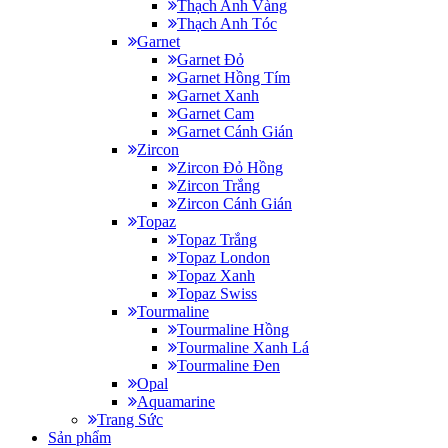
Thạch Anh Vàng
Thạch Anh Tóc
Garnet
Garnet Đỏ
Garnet Hồng Tím
Garnet Xanh
Garnet Cam
Garnet Cánh Gián
Zircon
Zircon Đỏ Hồng
Zircon Trắng
Zircon Cánh Gián
Topaz
Topaz Trắng
Topaz London
Topaz Xanh
Topaz Swiss
Tourmaline
Tourmaline Hồng
Tourmaline Xanh Lá
Tourmaline Đen
Opal
Aquamarine
Trang Sức
Sản phẩm